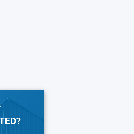
Y
TED?